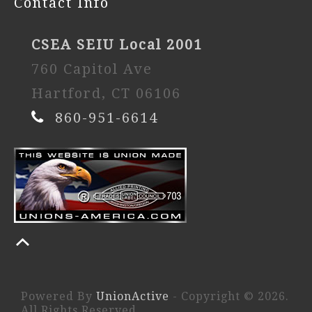
Contact Info
CSEA SEIU Local 2001
760 Capitol Ave
Hartford, CT 06106
860-951-6614
Powered By
UnionActive
- Copyright © 2026.
All Rights Reserved.